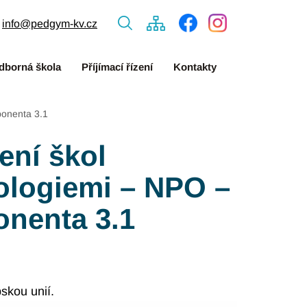
info@pedgym-kv.cz
dborná škola
Příjímací řízení
Kontakty
ponenta 3.1
ení škol
ologiemi – NPO –
nenta 3.1
skou unií.