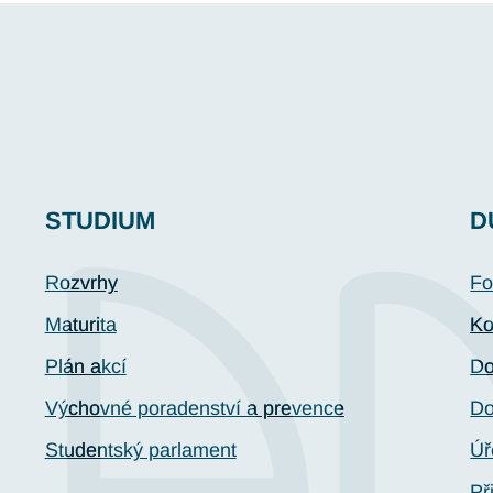
STUDIUM
D
Rozvrhy
Fo
Maturita
Ko
Plán akcí
Do
Výchovné poradenství a prevence
Do
Studentský parlament
Úř
Př