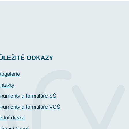
ŮLEŽITÉ ODKAZY
togalerie
ntakty
kumenty a formuláře SŠ
kumenty a formuláře VOŠ
ední deska
ijímací řízení