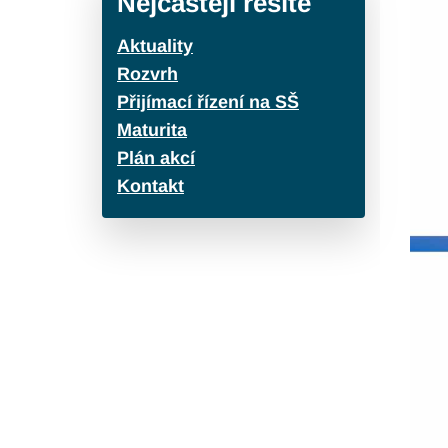
Nejčastěji řešíte
Aktuality
Rozvrh
Přijímací řízení na SŠ
Maturita
Plán akcí
Kontakt