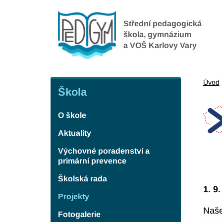
Přejít
k
Střední pedagogická
hlavnímu
škola, gymnázium
a VOŠ Karlovy Vary
obsahu
Škola
Úvod
Škola
O škole
Aktuality
Výchovné poradenství a
primární prevence
Školská rada
1. 9
Projekty
Naše
Fotogalerie