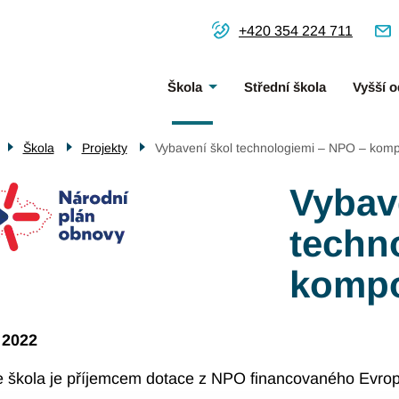
+420 354 224 711
Menu
Škola
Střední škola
Vyšší o
navigace
Škola
Projekty
Vybavení škol technologiemi – NPO – kom
Vybav
techn
kompo
. 2022
 škola je příjemcem dotace z NPO financovaného Evrop