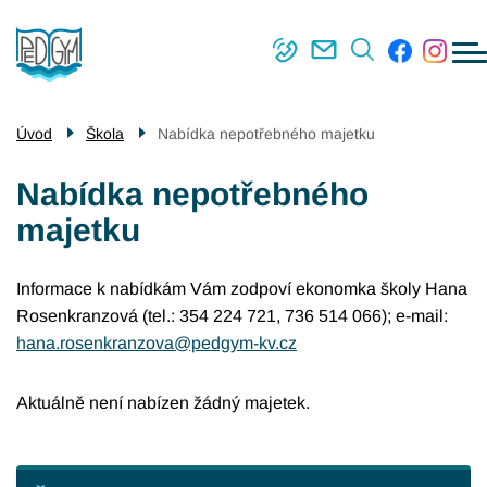
Menu
Přejít
Škola
navigace
k
Střední škola
hlavnímu
obsahu
Vyšší odborná škola
Úvod
Škola
Nabídka nepotřebného majetku
Příjímací řízení
Nabídka nepotřebného
Kontakty
majetku
Informace k nabídkám Vám zodpoví ekonomka školy Hana
Rosenkranzová (tel.: 354 224 721, 736 514 066); e-mail:
hana.rosenkranzova@pedgym-kv.cz
Aktuálně není nabízen žádný majetek.
Škola