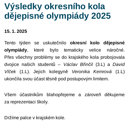
Výsledky okresního kola
dějepisné olympiády 2025
15. 1. 2025
Tento týden se uskutečnilo
okresní kolo dějepisné
olympiády
, které bylo tematicky velice náročné.
Přes všechny problémy se do krajského kola probojovala
dvojice našich studentů –
Václav Břinčil
(3.L) a
David
Vlček
(1.L). Jejich kolegyně
Veronika Kemrová
(1.L)
ukončila svou účast těsně pod postupovým limitem.
Všem účastníkům blahopřejeme a zároveň děkujeme
za reprezentaci školy.
Držíme palce v krajském kole.