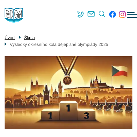
Menu
Přejít
Škola
navigace
k
Střední škola
hlavnímu
obsahu
Vyšší odborná škola
Úvod
Škola
Výsledky okresního kola dějepisné olympiády 2025
Příjímací řízení
Kontakty