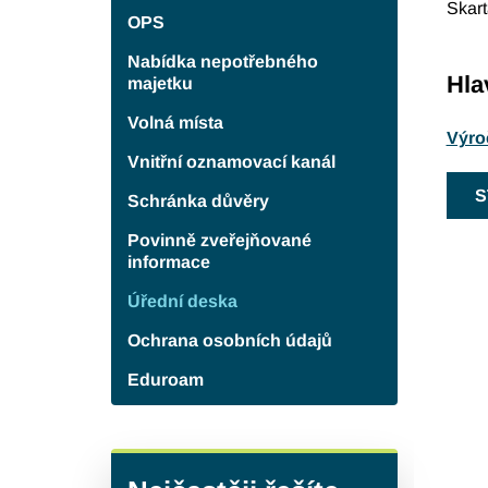
Skart
OPS
Nabídka nepotřebného
Hla
majetku
Volná místa
Výro
Vnitřní oznamovací kanál
S
Schránka důvěry
Povinně zveřejňované
informace
Úřední deska
Ochrana osobních údajů
Eduroam