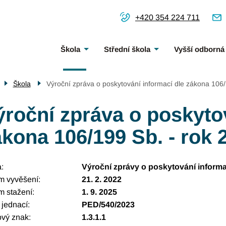
+420 354 224 711
Menu
Škola
Střední škola
Vyšší odborná
navigace
Škola
Výroční zpráva o poskytování informací dle zákona 106/
ýroční zpráva o poskytov
kona 106/199 Sb. - rok 
a
Výroční zprávy o poskytování informa
m vyvěšení
21. 2. 2022
m stažení
1. 9. 2025
 jednací
PED/540/2023
ový znak
1.3.1.1