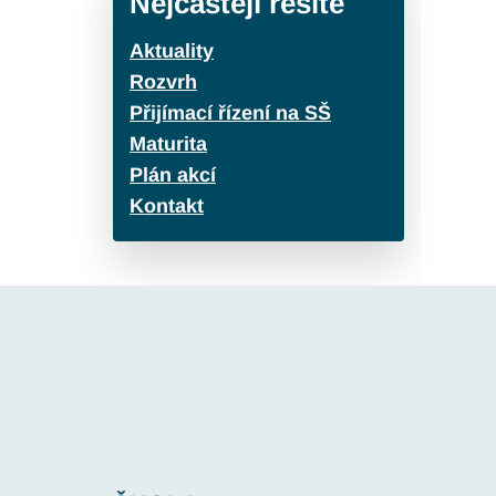
Nejčastěji řešíte
Aktuality
Rozvrh
Přijímací řízení na SŠ
Maturita
Plán akcí
Kontakt