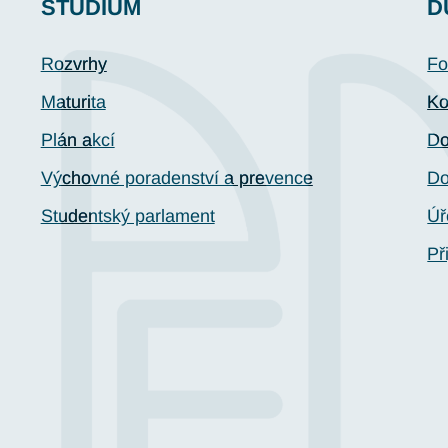
STUDIUM
D
Rozvrhy
Fo
Maturita
Ko
Plán akcí
Do
Výchovné poradenství a prevence
Do
Studentský parlament
Úř
Př