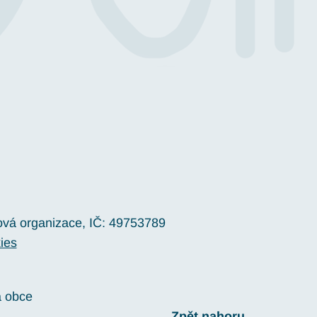
ová organizace, IČ: 49753789
ies
a obce
Zpět nahoru