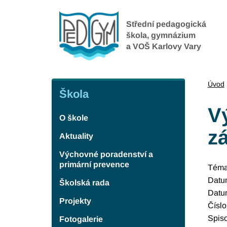
Přejít
k
Střední pedagogická
hlavnímu
škola, gymnázium
a VOŠ Karlovy Vary
obsahu
Škola
Úvod
Škola
V
O škole
zá
Aktuality
Výchovné poradenství a
primární prevence
Tém
Datu
Školská rada
Datu
Projekty
Číslo
Spis
Fotogalerie