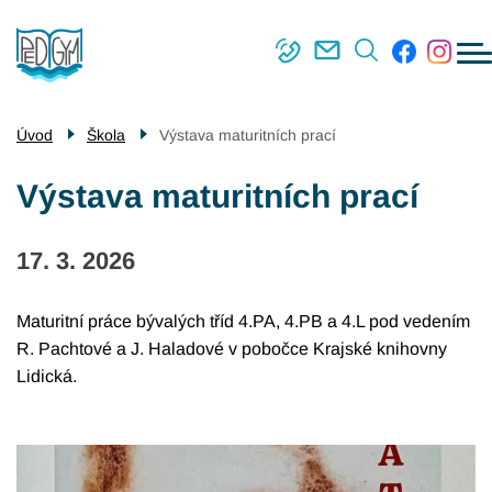
Menu
Přejít
Škola
navigace
k
Střední škola
hlavnímu
obsahu
Vyšší odborná škola
Úvod
Škola
Výstava maturitních prací
Příjímací řízení
Výstava maturitních prací
Kontakty
17. 3. 2026
Maturitní práce bývalých tříd 4.PA, 4.PB a 4.L pod vedením
R. Pachtové a J. Haladové v pobočce Krajské knihovny
Lidická.