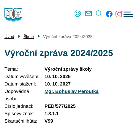
Menu
Přejít
Škola
navigace
k
Střední škola
hlavnímu
obsahu
Vyšší odborná škola
Úvod
Škola
Výroční zpráva 2024/2025
Příjímací řízení
Výroční zpráva 2024/2025
Kontakty
Téma
Výroční zprávy školy
Datum vyvěšení
10. 10. 2025
Datum stažení
10. 10. 2027
Odpovědná
Mgr. Bohuslav Peroutka
osoba
Číslo jednací
PED/577/2025
Spisový znak
1.3.1.1
Skartační lhůta
V99