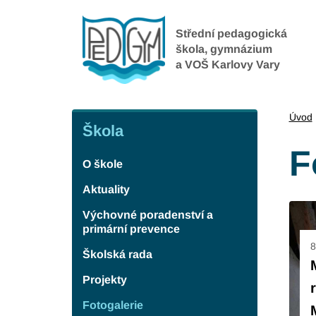
Přejít
k
Střední pedagogická
hlavnímu
škola, gymnázium
a VOŠ Karlovy Vary
obsahu
Škola
Úvod
Škola
F
O škole
Aktuality
Výchovné poradenství a
primární prevence
8
Školská rada
Projekty
Fotogalerie