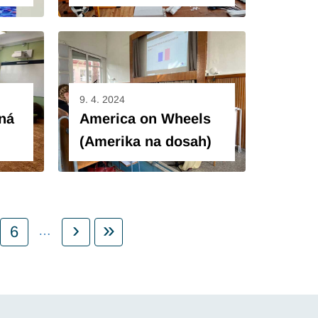
9. 4. 2024
ná
America on Wheels
(Amerika na dosah)
Následující stránka
Poslední stránka
›
»
í
ge
Page
6
…