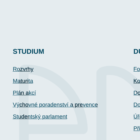
STUDIUM
D
Rozvrhy
Fo
Maturita
Ko
Plán akcí
Do
Výchovné poradenství a prevence
Do
Studentský parlament
Úř
Př