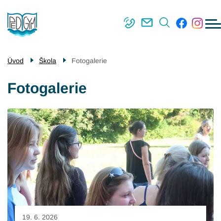
Menu
Přejít
Škola
navigace
k
Střední škola
hlavnímu
obsahu
Vyšší odborná škola
Úvod
Škola
Fotogalerie
Příjímací řízení
Fotogalerie
Kontakty
19. 6. 2026